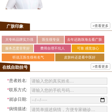
>查看更多
广肤印象
大专科品牌实力强
医生很专业
去年还跑珠海去看广肤
服务态度非常好
费用合理不坑人
可靠 感觉放心
听说王医生很有名气
皮肤科还是看中医好
>查看更多
在线自助挂号
*
患者姓名:
*
联系方式:
*
就诊日期:
*
病情描述: