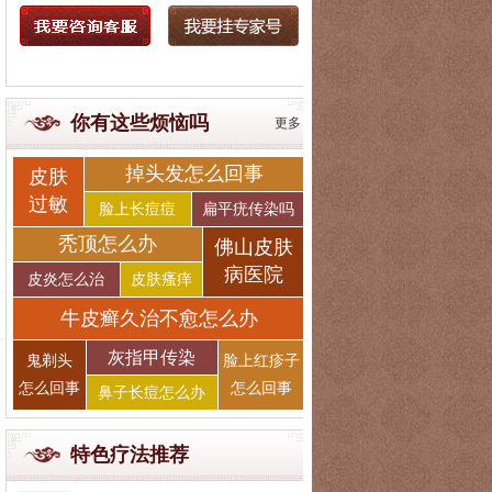
你有这些烦恼吗
更多
掉头发怎么回事
皮肤
过敏
脸上长痘痘
扁平疣传染吗
秃顶怎么办
佛山皮肤
病医院
皮炎怎么治
皮肤瘙痒
牛皮癣久治不愈怎么办
灰指甲传染
鬼剃头
脸上红疹子
怎么回事
怎么回事
鼻子长痘怎么办
特色疗法推荐