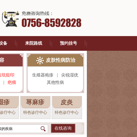
设备
来院路线
预约挂号
容
皮肤性病防治
痘坑痘印
生殖器疱疹
|
尖锐湿疣
|
疤痕
其他性病
湿疹
荨麻疹
皮炎
诊疗中心
特色诊疗中心
特色诊疗中心
在线咨询