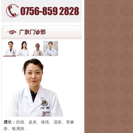
广肤门诊部
擅长：
疤痕、皮炎、痤疮、湿疹、荨麻
疹、银屑病...