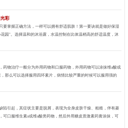
润光彩
只要掌握正确方法，一样可以拥有舒适肌肤！第一要诀就是做好保湿
小花园"。选择温和的沐浴露，水温控制在比体温稍高的舒适温度，沐
，药物治疗一般分为外用药物和口服药物，外用药物可以涂抹维a酸或
重，那么可以选择服用四环素片，病情比较严重的时候可以服用强的
缺陷引起，其症状主要是脱屑，表现为全身皮肤干燥、粗糙，伴有菱
，可口服维生素a或维a酸类药物，然后外用糖皮质激素药膏涂抹，可