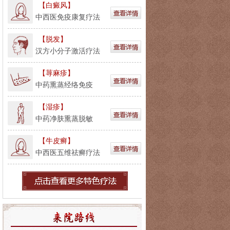
【白癜风】
中西医免疫康复疗法
【脱发】
汉方小分子激活疗法
【荨麻疹】
中药熏蒸经络免疫
【湿疹】
中药净肤熏蒸脱敏
【牛皮癣】
中西医五维祛癣疗法