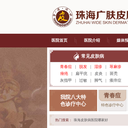
医院首页
医院介绍
媒体
常见皮肤病
青春痘
|
脱发
|
湿疹
|
荨麻疹
痤疮
|
扁平疣
|
皮炎
|
斑秃
灰指甲
|
过敏
|
脚气
|
瘙痒症
青春痘
我院八大特
色诊疗中心
特色诊疗中心
热门搜索：
珠海皮肤病医院哪家好