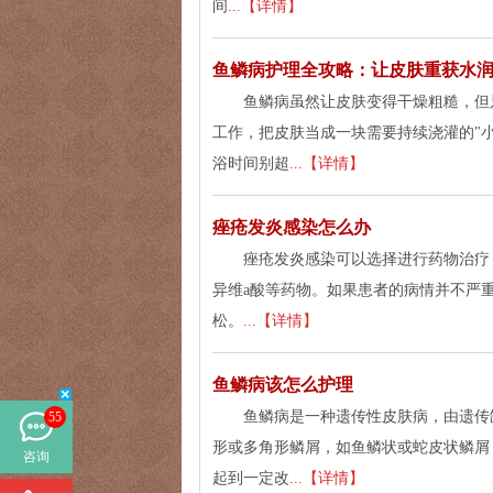
间
...【详情】
鱼鳞病护理全攻略：让皮肤重获水
鱼鳞病虽然让皮肤变得干燥粗糙，但
工作，把皮肤当成一块需要持续浇灌的"
浴时间别超
...【详情】
痤疮发炎感染怎么办
痤疮发炎感染可以选择进行药物治疗
异维a酸等药物。如果患者的病情并不严
松。
...【详情】
鱼鳞病该怎么护理
鱼鳞病是一种遗传性皮肤病，由遗传
55
形或多角形鳞屑，如鱼鳞状或蛇皮状鳞屑
咨询
起到一定改
...【详情】