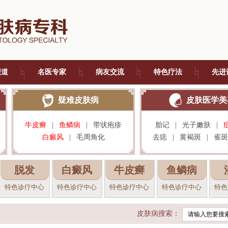
报道
名医专家
病友交流
特色疗法
先进
疑难皮肤病
皮肤医学美
牛皮癣
|
鱼鳞病
|
带状疱疹
胎记
|
光子嫩肤
|
白癜风
|
毛周角化
去痣
|
黄褐斑
|
雀斑
脱发
白癜风
牛皮癣
鱼鳞病
特色诊疗中心
特色诊疗中心
特色诊疗中心
特色诊疗中心
特色
皮肤病搜索：