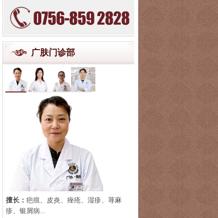
广肤门诊部
擅长：
疤痕、皮炎、痤疮、湿疹、荨麻
疹、银屑病...