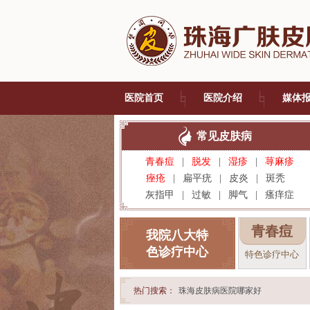
医院首页
医院介绍
媒体
常见皮肤病
青春痘
|
脱发
|
湿疹
|
荨麻疹
痤疮
|
扁平疣
|
皮炎
|
斑秃
灰指甲
|
过敏
|
脚气
|
瘙痒症
青春痘
我院八大特
色诊疗中心
特色诊疗中心
热门搜索：
珠海皮肤病医院哪家好