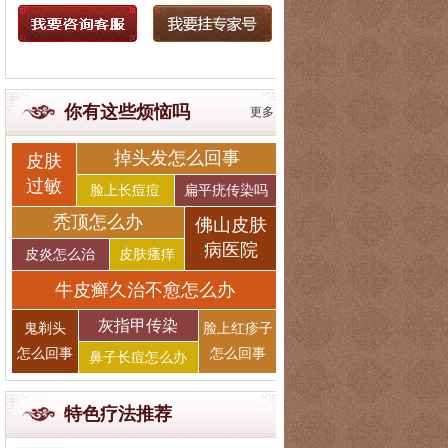
你有这些烦恼吗
更多
掉头发怎么回事
皮肤
过敏
脸上长痘痘
扁平疣传染吗
秃顶怎么办
佛山皮肤
病医院
皮炎怎么治
皮肤瘙痒
牛皮癣久治不愈怎么办
灰指甲传染
鬼剃头
脸上红疹子
怎么回事
怎么回事
鼻子长痘怎么办
特色疗法推荐