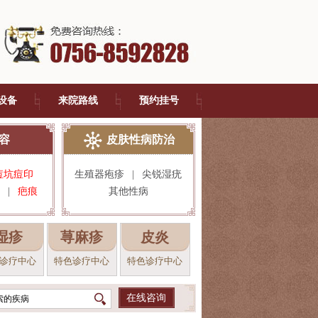
设备
来院路线
预约挂号
容
皮肤性病防治
痘坑痘印
生殖器疱疹
|
尖锐湿疣
|
疤痕
其他性病
湿疹
荨麻疹
皮炎
诊疗中心
特色诊疗中心
特色诊疗中心
在线咨询