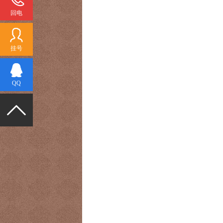
回电
挂号
QQ