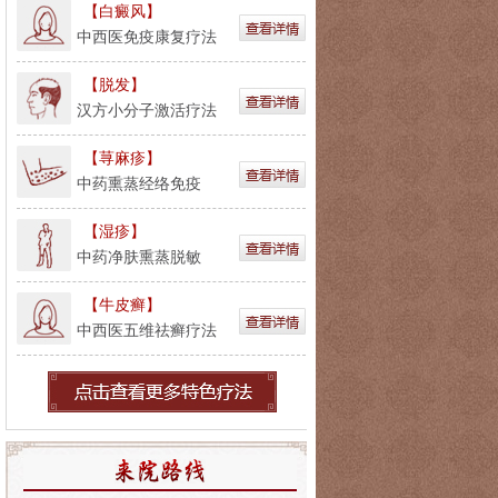
【白癜风】
中西医免疫康复疗法
【脱发】
汉方小分子激活疗法
【荨麻疹】
中药熏蒸经络免疫
【湿疹】
中药净肤熏蒸脱敏
【牛皮癣】
中西医五维祛癣疗法