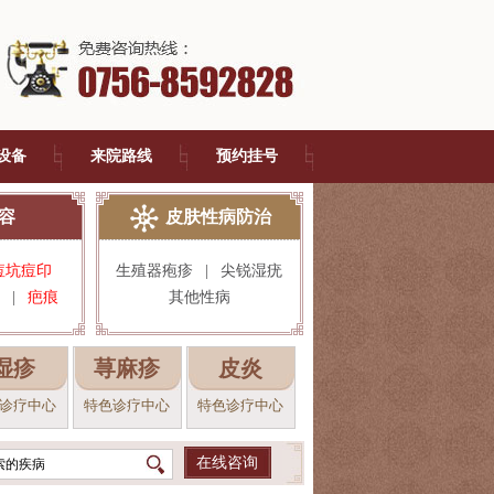
设备
来院路线
预约挂号
容
皮肤性病防治
痘坑痘印
生殖器疱疹
|
尖锐湿疣
|
疤痕
其他性病
湿疹
荨麻疹
皮炎
诊疗中心
特色诊疗中心
特色诊疗中心
在线咨询