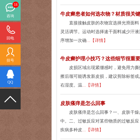
18
牛皮癣患者如何选衣物？材质很关
咨询
直接接触皮肤的衣物宜选择光滑面料
灵活调节。运动时选择速干面料减少汗液
回电
序增加一次确
...【详情】
牛皮癣护理小技巧？这些细节很重
挂号
皮损区域出现紧绷感时，避免用力撕
擦后颈可能诱发新皮损，建议剪除标签或
QQ
右湿度。温
...【详情】
皮肤瘙痒是怎么回事
皮肤瘙痒是怎么回事？一、皮肤干燥
中。二、过敏反应对某些物质的过敏反应
疾病多种皮
...【详情】