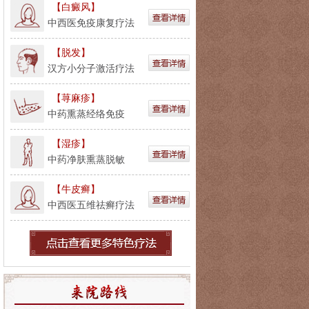
【白癜风】
中西医免疫康复疗法
【脱发】
汉方小分子激活疗法
【荨麻疹】
中药熏蒸经络免疫
【湿疹】
中药净肤熏蒸脱敏
【牛皮癣】
中西医五维祛癣疗法