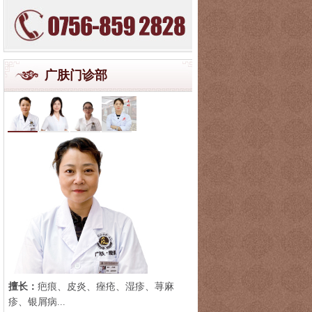
广肤门诊部
擅长：
疤痕、皮炎、痤疮、湿疹、荨麻
疹、银屑病...