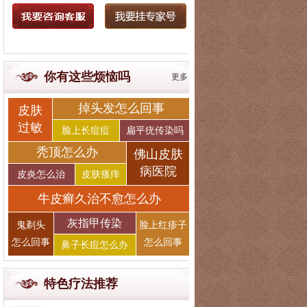
你有这些烦恼吗
更多
掉头发怎么回事
皮肤
过敏
脸上长痘痘
扁平疣传染吗
秃顶怎么办
佛山皮肤
病医院
皮炎怎么治
皮肤瘙痒
牛皮癣久治不愈怎么办
灰指甲传染
鬼剃头
脸上红疹子
怎么回事
怎么回事
鼻子长痘怎么办
特色疗法推荐