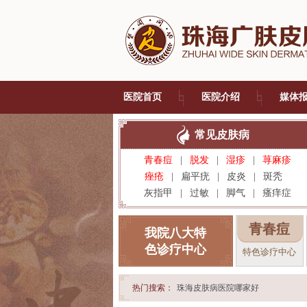
医院首页
医院介绍
媒体
常见皮肤病
青春痘
|
脱发
|
湿疹
|
荨麻疹
痤疮
|
扁平疣
|
皮炎
|
斑秃
灰指甲
|
过敏
|
脚气
|
瘙痒症
青春痘
我院八大特
色诊疗中心
特色诊疗中心
热门搜索：
珠海皮肤病医院哪家好