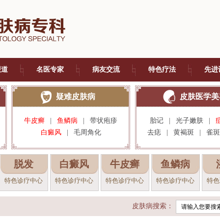
报道
名医专家
病友交流
特色疗法
先进
疑难皮肤病
皮肤医学美
牛皮癣
|
鱼鳞病
|
带状疱疹
胎记
|
光子嫩肤
|
白癜风
|
毛周角化
去痣
|
黄褐斑
|
雀斑
脱发
白癜风
牛皮癣
鱼鳞病
特色诊疗中心
特色诊疗中心
特色诊疗中心
特色诊疗中心
特色
皮肤病搜索：