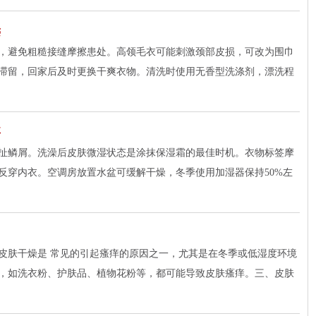
键
，避免粗糙接缝摩擦患处。高领毛衣可能刺激颈部皮损，可改为围巾
滞留，回家后及时更换干爽衣物。清洗时使用无香型洗涤剂，漂洗程
要
扯鳞屑。洗澡后皮肤微湿状态是涂抹保湿霜的最佳时机。衣物标签摩
反穿内衣。空调房放置水盆可缓解干燥，冬季使用加湿器保持50%左
皮肤干燥是 常见的引起瘙痒的原因之一，尤其是在冬季或低湿度环境
，如洗衣粉、护肤品、植物花粉等，都可能导致皮肤瘙痒。三、皮肤