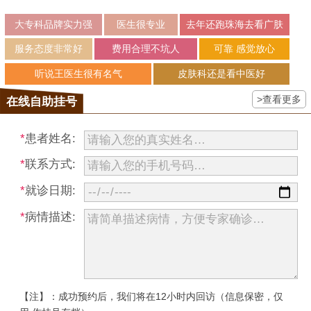
大专科品牌实力强
医生很专业
去年还跑珠海去看广肤
服务态度非常好
费用合理不坑人
可靠 感觉放心
听说王医生很有名气
皮肤科还是看中医好
>查看更多
在线自助挂号
*
患者姓名:
*
联系方式:
*
就诊日期:
*
病情描述:
【注】：成功预约后，我们将在12小时内回访（信息保密，仅