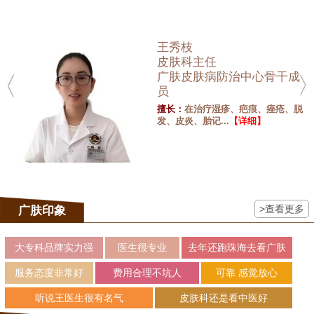
王秀枝
皮肤科主任
广肤皮肤病防治中心骨干成
员
擅长：
在治疗湿疹、疤痕、痤疮、脱
发、皮炎、胎记...
【详细】
>查看更多
广肤印象
大专科品牌实力强
医生很专业
去年还跑珠海去看广肤
服务态度非常好
费用合理不坑人
可靠 感觉放心
听说王医生很有名气
皮肤科还是看中医好