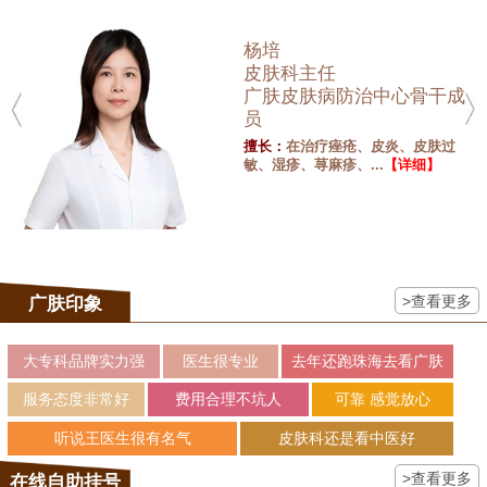
杨培
皮肤科主任
广肤皮肤病防治中心骨干成
员
擅长：
在治疗痤疮、皮炎、皮肤过
敏、湿疹、荨麻疹、...
【详细】
>查看更多
广肤印象
大专科品牌实力强
医生很专业
去年还跑珠海去看广肤
服务态度非常好
费用合理不坑人
可靠 感觉放心
听说王医生很有名气
皮肤科还是看中医好
>查看更多
在线自助挂号