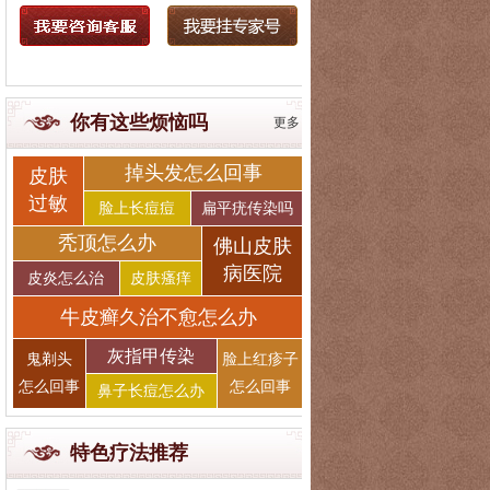
你有这些烦恼吗
更多
掉头发怎么回事
皮肤
过敏
脸上长痘痘
扁平疣传染吗
秃顶怎么办
佛山皮肤
病医院
皮炎怎么治
皮肤瘙痒
牛皮癣久治不愈怎么办
灰指甲传染
鬼剃头
脸上红疹子
怎么回事
怎么回事
鼻子长痘怎么办
特色疗法推荐