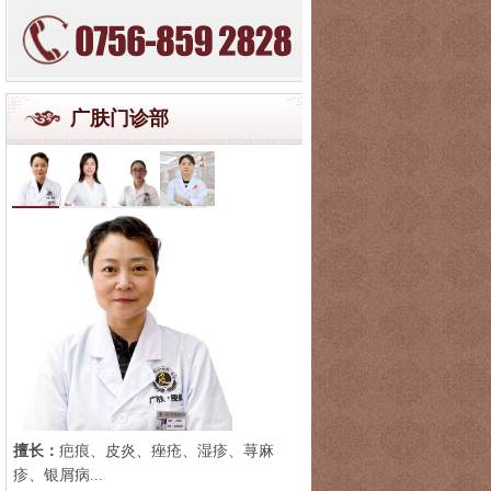
广肤门诊部
擅长：
疤痕、皮炎、痤疮、湿疹、荨麻
疹、银屑病...