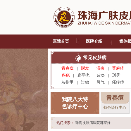
医院首页
医院介绍
媒体
常见皮肤病
青春痘
|
脱发
|
湿疹
|
荨麻疹
痤疮
|
扁平疣
|
皮炎
|
斑秃
灰指甲
|
过敏
|
脚气
|
瘙痒症
青春痘
我院八大特
色诊疗中心
特色诊疗中心
热门搜索：
珠海皮肤病医院哪家好