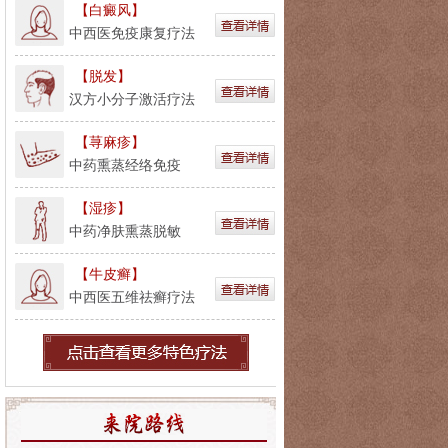
【白癜风】
中西医免疫康复疗法
【脱发】
汉方小分子激活疗法
【荨麻疹】
中药熏蒸经络免疫
【湿疹】
中药净肤熏蒸脱敏
【牛皮癣】
中西医五维祛癣疗法