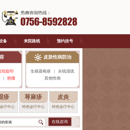
设备
来院路线
预约挂号
容
皮肤性病防治
痘坑痘印
生殖器疱疹
|
尖锐湿疣
|
疤痕
其他性病
湿疹
荨麻疹
皮炎
诊疗中心
特色诊疗中心
特色诊疗中心
在线咨询