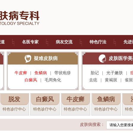
报道
名医专家
病友交流
特色疗法
先进
疑难皮肤病
皮肤医学美
牛皮癣
|
鱼鳞病
|
带状疱疹
胎记
|
光子嫩肤
|
白癜风
|
毛周角化
去痣
|
黄褐斑
|
雀斑
脱发
白癜风
牛皮癣
鱼鳞病
特色诊疗中心
特色诊疗中心
特色诊疗中心
特色诊疗中心
特色
皮肤病搜索：