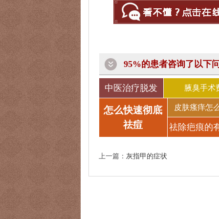
95%的患者咨询了以下
中医治疗脱发
腋臭手术
皮肤瘙痒怎
怎么快速彻底
祛痘
祛除疤痕的
法
上一篇：
灰指甲的症状