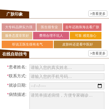
>查看更多
广肤印象
大专科品牌实力强
医生很专业
去年还跑珠海去看广肤
服务态度非常好
费用合理不坑人
可靠 感觉放心
听说王医生很有名气
皮肤科还是看中医好
>查看更多
在线自助挂号
*
患者姓名:
*
联系方式:
*
就诊日期:
*
病情描述: