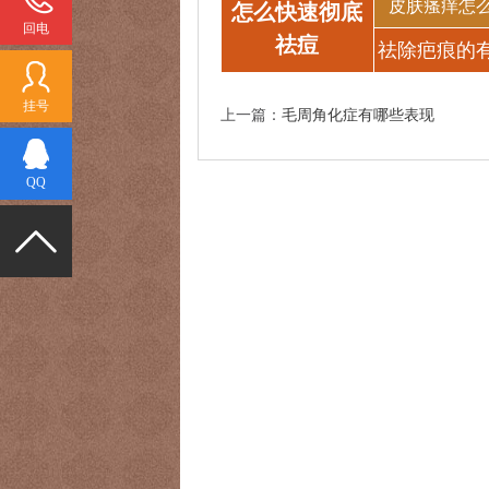
皮肤瘙痒怎
怎么快速彻底
回电
祛痘
祛除疤痕的
法
挂号
上一篇：
毛周角化症有哪些表现
QQ