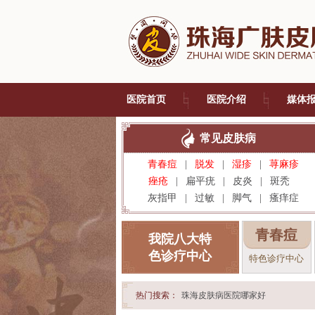
医院首页
医院介绍
媒体
常见皮肤病
青春痘
|
脱发
|
湿疹
|
荨麻疹
痤疮
|
扁平疣
|
皮炎
|
斑秃
灰指甲
|
过敏
|
脚气
|
瘙痒症
青春痘
我院八大特
色诊疗中心
特色诊疗中心
热门搜索：
珠海皮肤病医院哪家好