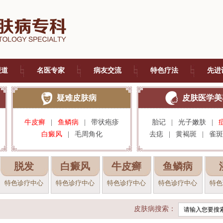
报道
名医专家
病友交流
特色疗法
先进
疑难皮肤病
皮肤医学美
牛皮癣
|
鱼鳞病
|
带状疱疹
胎记
|
光子嫩肤
|
白癜风
|
毛周角化
去痣
|
黄褐斑
|
雀斑
脱发
白癜风
牛皮癣
鱼鳞病
特色诊疗中心
特色诊疗中心
特色诊疗中心
特色诊疗中心
特色
皮肤病搜索：