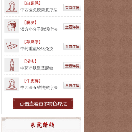
【白癜风】
中西医免疫康复疗法
【脱发】
汉方小分子激活疗法
【荨麻疹】
中药熏蒸经络免疫
【湿疹】
中药净肤熏蒸脱敏
【牛皮癣】
中西医五维祛癣疗法