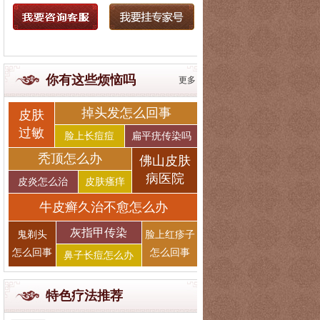
你有这些烦恼吗
更多
掉头发怎么回事
皮肤
过敏
脸上长痘痘
扁平疣传染吗
秃顶怎么办
佛山皮肤
病医院
皮炎怎么治
皮肤瘙痒
牛皮癣久治不愈怎么办
灰指甲传染
鬼剃头
脸上红疹子
怎么回事
怎么回事
鼻子长痘怎么办
特色疗法推荐