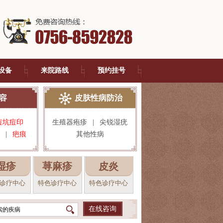
设备
来院路线
预约挂号
容
皮肤性病防治
痘坑痘印
生殖器疱疹
|
尖锐湿疣
|
疤痕
其他性病
湿疹
荨麻疹
皮炎
诊疗中心
特色诊疗中心
特色诊疗中心
在线咨询