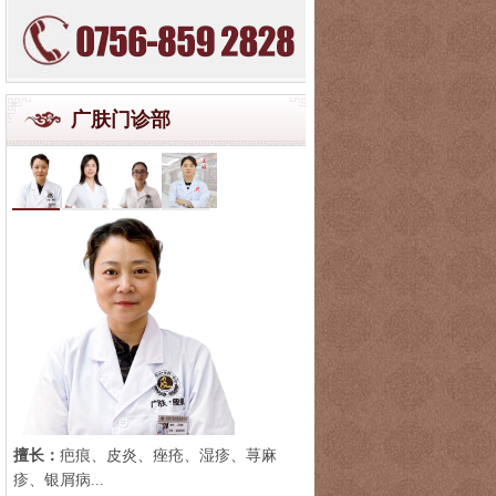
广肤门诊部
擅长：
疤痕、皮炎、痤疮、湿疹、荨麻
疹、银屑病...