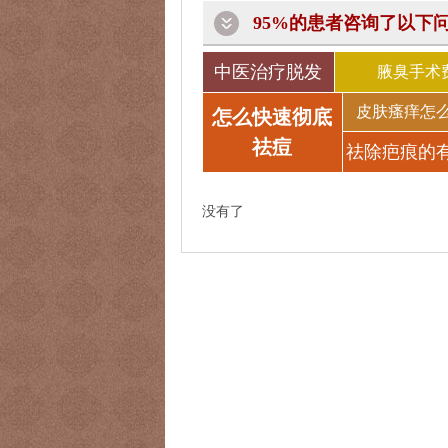
95%的患者咨询了以下
中医治疗脱发
腋臭手术
皮肤瘙痒怎
怎么快速彻底
祛痘
祛除疤痕的
法
没有了