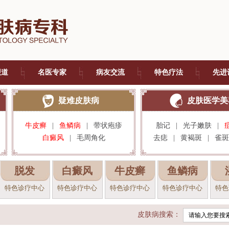
报道
名医专家
病友交流
特色疗法
先进
疑难皮肤病
皮肤医学美
牛皮癣
|
鱼鳞病
|
带状疱疹
胎记
|
光子嫩肤
|
白癜风
|
毛周角化
去痣
|
黄褐斑
|
雀斑
脱发
白癜风
牛皮癣
鱼鳞病
特色诊疗中心
特色诊疗中心
特色诊疗中心
特色诊疗中心
特色
皮肤病搜索：