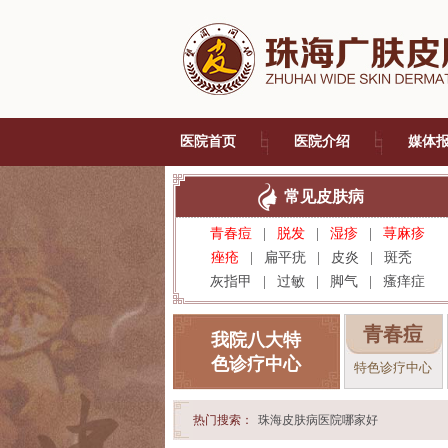
医院首页
医院介绍
媒体
常见皮肤病
青春痘
|
脱发
|
湿疹
|
荨麻疹
痤疮
|
扁平疣
|
皮炎
|
斑秃
灰指甲
|
过敏
|
脚气
|
瘙痒症
青春痘
我院八大特
色诊疗中心
特色诊疗中心
热门搜索：
珠海皮肤病医院哪家好