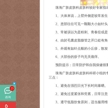
珠海广肤皮肤科皮肤科较好专家指
1、大体来说，上臂外侧是较常发生
2、患部往往可见一颗颗大小如针头
3、常被误以为是粉刺、青春痘或是
4、由於毛囊皮脂腺管之开口处有角
5、外观有如针点般的小丘疹，散发
6、大部份的疹子均无关痛痒。
预防提示：日常防护和自我保健很
珠海广肤皮肤科皮肤科科研小组的专
三点：
1、避免在强烈日光下长时间暴晒。
23
2、避免过度紧张和劳累，日常注意
咨询
3、遵守低脂饮食原则，适当服用维生