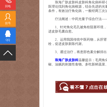
珠海广肤皮肤科皮肤科角化病科研小组
回电
医理论找到角化病根源，结合先进的光
条件，有效治疗角化病，一般经两三次
疗法阐述：中药光量子综合疗法——
挂号
1、针对角化毛孔被角栓阻塞环境，运
进皮肤毛囊自愈。
2、运用我国传统中医药物，从肝肾不
QQ
栓，促进皮肤新陈代谢。
3、通过治疗，将患部色素分解排出
珠海广肤皮肤科
温馨提示：毛周角
椒、油腻的刺激性食物。多吃新鲜蔬菜