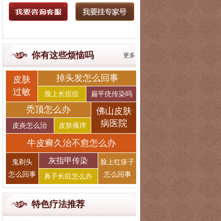
你有这些烦恼吗
更多
掉头发怎么回事
皮肤
过敏
脸上长痘痘
扁平疣传染吗
秃顶怎么办
佛山皮肤
病医院
皮炎怎么治
皮肤瘙痒
牛皮癣久治不愈怎么办
灰指甲传染
鬼剃头
脸上红疹子
怎么回事
怎么回事
鼻子长痘怎么办
特色疗法推荐