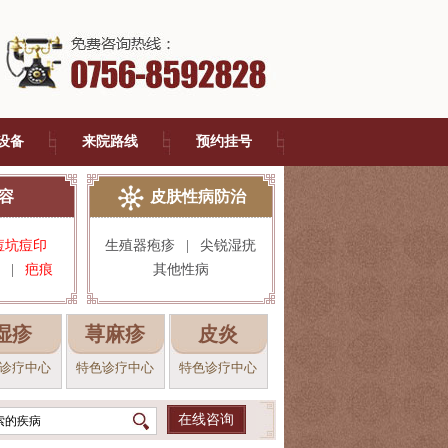
设备
来院路线
预约挂号
容
皮肤性病防治
痘坑痘印
生殖器疱疹
|
尖锐湿疣
|
疤痕
其他性病
湿疹
荨麻疹
皮炎
诊疗中心
特色诊疗中心
特色诊疗中心
在线咨询