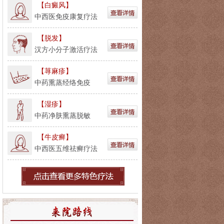
【白癜风】
中西医免疫康复疗法
【脱发】
汉方小分子激活疗法
【荨麻疹】
中药熏蒸经络免疫
【湿疹】
中药净肤熏蒸脱敏
【牛皮癣】
中西医五维祛癣疗法