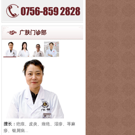
广肤门诊部
擅长：
疤痕、皮炎、痤疮、湿疹、荨麻
疹、银屑病...