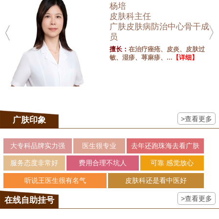
杨培
皮肤科主任
广肤皮肤病防治中心骨干成
员
擅长：
在治疗痤疮、皮炎、皮肤过
敏、湿疹、荨麻疹、...
【详细】
>查看更多
广肤印象
大专科品牌实力强
医生很专业
去年还跑珠海去看广肤
服务态度非常好
费用合理不坑人
可靠 感觉放心
听说王医生很有名气
皮肤科还是看中医好
>查看更多
在线自助挂号