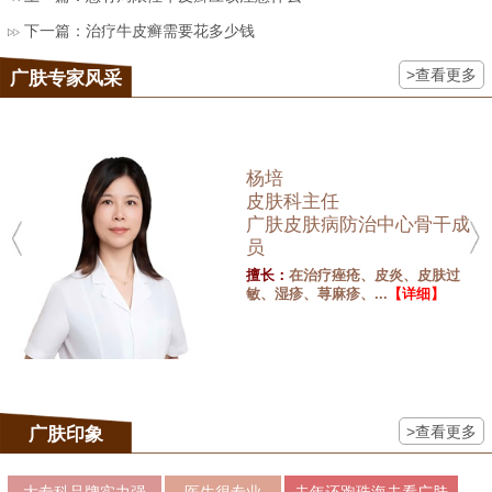
下一篇：
治疗牛皮癣需要花多少钱
>查看更多
广肤专家风采
杨培
皮肤科主任
广肤皮肤病防治中心骨干成
员
擅长：
在治疗痤疮、皮炎、皮肤过
敏、湿疹、荨麻疹、...
【详细】
>查看更多
广肤印象
大专科品牌实力强
医生很专业
去年还跑珠海去看广肤