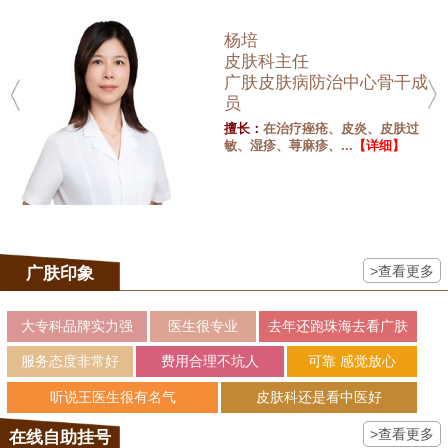
杨培
皮肤科主任
广肤皮肤病防治中心骨干成
员
擅长：
在治疗痤疮、皮炎、皮肤过
敏、湿疹、荨麻疹、...
【详细】
>查看更多
广肤印象
大专科品牌实力强
医生很专业
去年还跑珠海去看广肤
服务态度非常好
费用合理不坑人
可靠 感觉放心
听说王医生很有名气
皮肤科还是看中医好
>查看更多
在线自助挂号