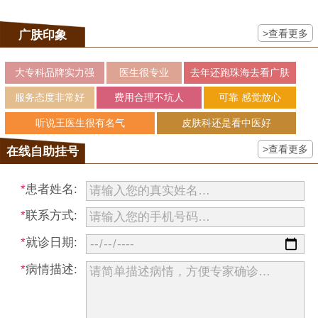
>查看更多
广肤印象
大专科品牌实力强
医生很专业
去年还跑珠海去看广肤
服务态度非常好
费用合理不坑人
可靠 感觉放心
听说王医生很有名气
皮肤科还是看中医好
>查看更多
在线自助挂号
*
患者姓名:
*
联系方式:
*
就诊日期:
*
病情描述: