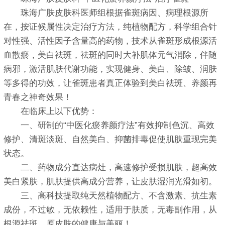
珠海广肤皮肤科医师组根据雀斑病因、病理根源所
在，按证候属性决定治疗方法，纯植物配方，科学组合针
对性强、活性因子含量高的药物，技术从雀斑形成根源活
血散瘀，美白祛斑，祛斑的同时大补肌体元气消除，伴随
病邪，激活肌肤代谢功能，实现健身、美白、除皱、润肤
等多得的功效，让雀斑患者真正体验到美白祛斑、养颜再
青春之神奇效果！
在临床上以下优势：
一、研制的“中医化瘀养颜疗法”有效抑制色沉、高效
修护、清斑淡斑、自然美白、抑菌排毒促使肌肤重现完美
状态。
二、药物成分直达病灶，高速修护受损肌肤，超高效
美白紧肤，肌肤提供高成分营养，让皮肤湿润光滑如初。
三、高科技提取纯天然植物配方、不含激素、抗生素
成份，不过敏，无依赖性，适用于肤质，无毒副作用，从
根源祛斑，原皮肤的健康与美丽！