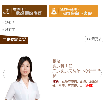
没有了
没有了
>查看更多
广肤专家风采
杨培
皮肤科主任
广肤皮肤病防治中心骨干成
员
擅长：
在治疗痤疮、皮炎、皮肤过
敏、湿疹、荨麻疹、...
【详细】