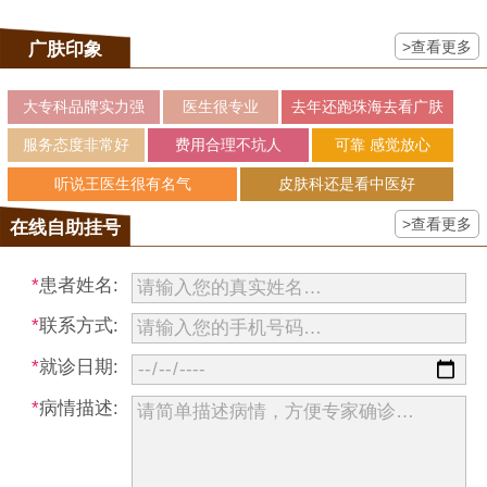
>查看更多
广肤印象
大专科品牌实力强
医生很专业
去年还跑珠海去看广肤
服务态度非常好
费用合理不坑人
可靠 感觉放心
听说王医生很有名气
皮肤科还是看中医好
>查看更多
在线自助挂号
*
患者姓名:
*
联系方式:
*
就诊日期:
*
病情描述: