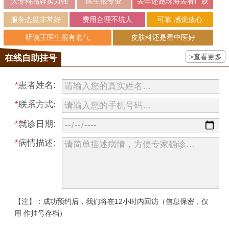
大专科品牌实力强
医生很专业
去年还跑珠海去看广肤
服务态度非常好
费用合理不坑人
可靠 感觉放心
听说王医生很有名气
皮肤科还是看中医好
>查看更多
在线自助挂号
*
患者姓名:
*
联系方式:
*
就诊日期:
*
病情描述:
【注】：成功预约后，我们将在12小时内回访（信息保密，仅
用 作挂号存档）