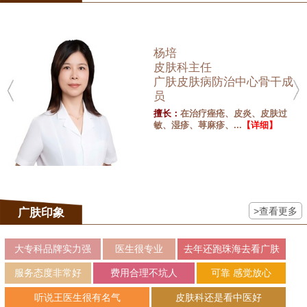
杨培
皮肤科主任
广肤皮肤病防治中心骨干成
员
擅长：
在治疗痤疮、皮炎、皮肤过
敏、湿疹、荨麻疹、...
【详细】
>查看更多
广肤印象
大专科品牌实力强
医生很专业
去年还跑珠海去看广肤
服务态度非常好
费用合理不坑人
可靠 感觉放心
听说王医生很有名气
皮肤科还是看中医好