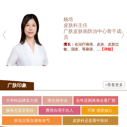
杨培
皮肤科主任
广肤皮肤病防治中心骨干成
员
擅长：
在治疗痤疮、皮炎、皮肤过
敏、湿疹、荨麻疹、...
【详细】
>查看更多
广肤印象
大专科品牌实力强
医生很专业
去年还跑珠海去看广肤
服务态度非常好
费用合理不坑人
可靠 感觉放心
听说王医生很有名气
皮肤科还是看中医好