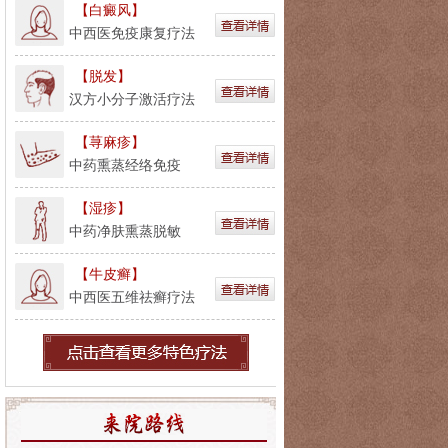
【白癜风】
中西医免疫康复疗法
【脱发】
汉方小分子激活疗法
【荨麻疹】
中药熏蒸经络免疫
【湿疹】
中药净肤熏蒸脱敏
【牛皮癣】
中西医五维祛癣疗法