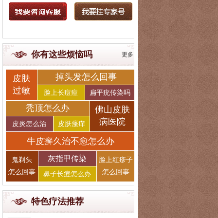
你有这些烦恼吗
更多
掉头发怎么回事
皮肤
过敏
脸上长痘痘
扁平疣传染吗
秃顶怎么办
佛山皮肤
病医院
皮炎怎么治
皮肤瘙痒
牛皮癣久治不愈怎么办
灰指甲传染
鬼剃头
脸上红疹子
怎么回事
怎么回事
鼻子长痘怎么办
特色疗法推荐