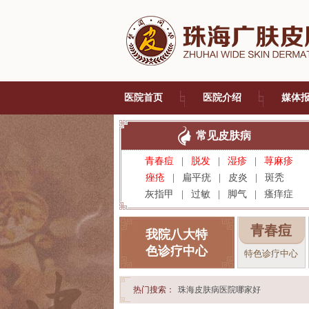
医院首页
医院介绍
媒体
常见皮肤病
青春痘
|
脱发
|
湿疹
|
荨麻疹
痤疮
|
扁平疣
|
皮炎
|
斑秃
灰指甲
|
过敏
|
脚气
|
瘙痒症
青春痘
我院八大特
色诊疗中心
特色诊疗中心
热门搜索：
珠海皮肤病医院哪家好