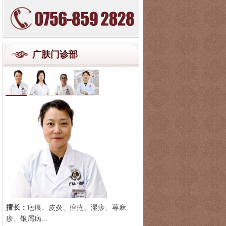
广肤门诊部
擅长：
疤痕、皮炎、痤疮、湿疹、荨麻
疹、银屑病...