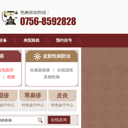
设备
来院路线
预约挂号
容
皮肤性病防治
痘坑痘印
生殖器疱疹
|
尖锐湿疣
|
疤痕
其他性病
湿疹
荨麻疹
皮炎
诊疗中心
特色诊疗中心
特色诊疗中心
在线咨询