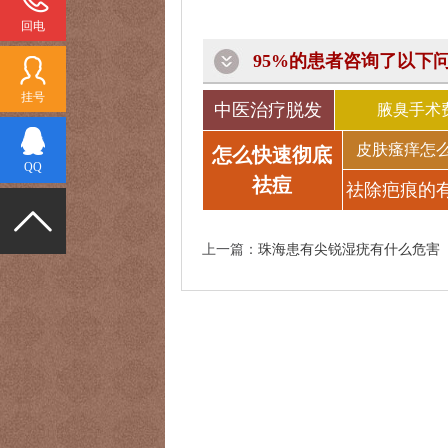
回电
95%的患者咨询了以下
挂号
中医治疗脱发
腋臭手术
皮肤瘙痒怎
怎么快速彻底
QQ
祛痘
祛除疤痕的
法
上一篇：
珠海患有尖锐湿疣有什么危害