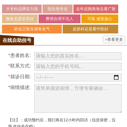
大专科品牌实力强
医生很专业
去年还跑珠海去看广肤
服务态度非常好
费用合理不坑人
可靠 感觉放心
听说王医生很有名气
皮肤科还是看中医好
>查看更多
在线自助挂号
*
患者姓名:
*
联系方式:
*
就诊日期:
*
病情描述:
【注】：成功预约后，我们将在12小时内回访（信息保密，仅
用 作挂号存档）