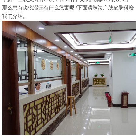
那么患有尖锐湿疣有什么危害呢?下面请珠海广肤皮肤科给
我们介绍。