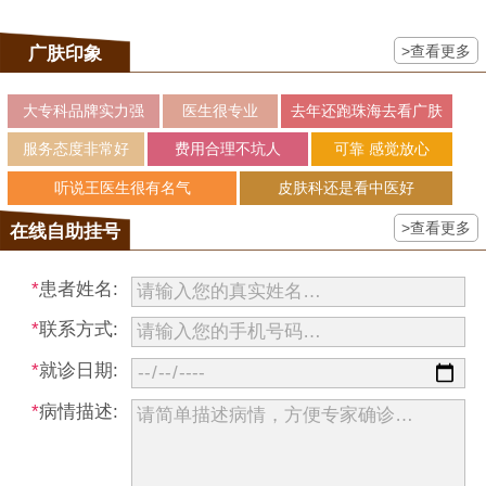
>查看更多
广肤印象
大专科品牌实力强
医生很专业
去年还跑珠海去看广肤
服务态度非常好
费用合理不坑人
可靠 感觉放心
听说王医生很有名气
皮肤科还是看中医好
>查看更多
在线自助挂号
*
患者姓名:
*
联系方式:
*
就诊日期:
*
病情描述: