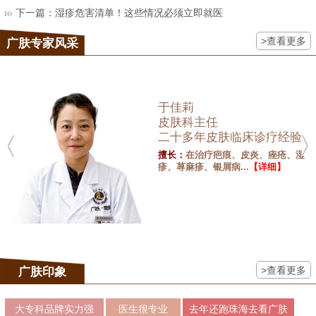
下一篇：
湿疹危害清单！这些情况必须立即就医
>查看更多
广肤专家风采
于佳莉
皮肤科主任
二十多年皮肤临床诊疗经验
擅长：
在治疗疤痕、皮炎、痤疮、湿
疹、荨麻疹、银屑病...
【详细】
>查看更多
广肤印象
大专科品牌实力强
医生很专业
去年还跑珠海去看广肤