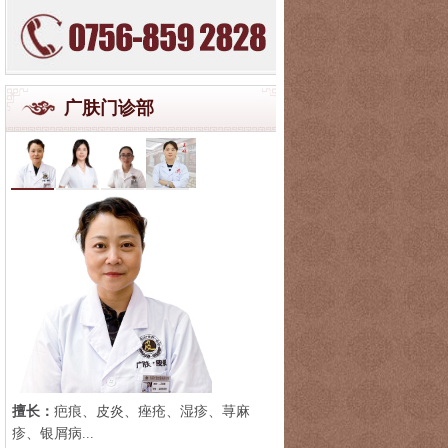
广肤门诊部
擅长：
疤痕、皮炎、痤疮、湿疹、荨麻
疹、银屑病...