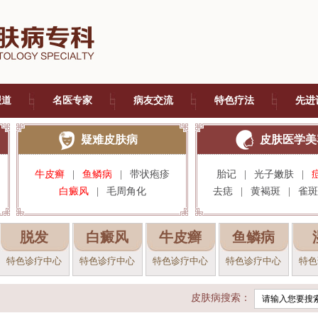
报道
名医专家
病友交流
特色疗法
先进
疑难皮肤病
皮肤医学美
牛皮癣
|
鱼鳞病
|
带状疱疹
胎记
|
光子嫩肤
|
白癜风
|
毛周角化
去痣
|
黄褐斑
|
雀斑
脱发
白癜风
牛皮癣
鱼鳞病
特色诊疗中心
特色诊疗中心
特色诊疗中心
特色诊疗中心
特色
皮肤病搜索：