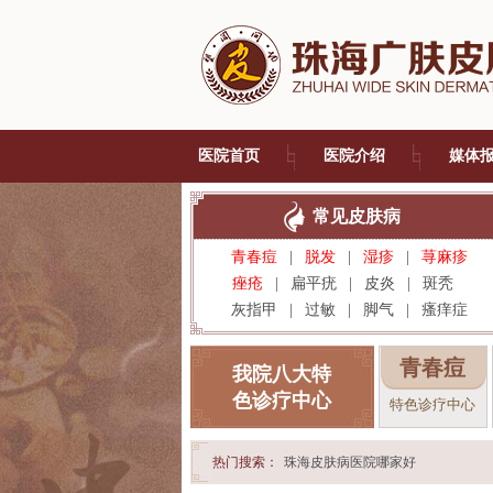
医院首页
医院介绍
媒体
常见皮肤病
青春痘
|
脱发
|
湿疹
|
荨麻疹
痤疮
|
扁平疣
|
皮炎
|
斑秃
灰指甲
|
过敏
|
脚气
|
瘙痒症
青春痘
我院八大特
色诊疗中心
特色诊疗中心
热门搜索：
珠海皮肤病医院哪家好