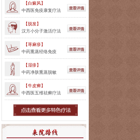
【白癜风】
中西医免疫康复疗法
【脱发】
汉方小分子激活疗法
【荨麻疹】
中药熏蒸经络免疫
【湿疹】
中药净肤熏蒸脱敏
【牛皮癣】
中西医五维祛癣疗法