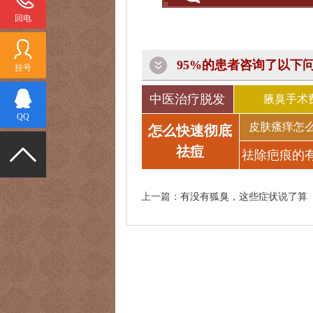
回电
95%的患者咨询了以下
挂号
中医治疗脱发
腋臭手术
QQ
皮肤瘙痒怎
怎么快速彻底
祛痘
祛除疤痕的
法
上一篇：
有没有狐臭，这些症状说了算