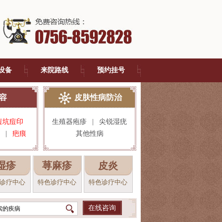
设备
来院路线
预约挂号
容
皮肤性病防治
痘坑痘印
生殖器疱疹
|
尖锐湿疣
|
疤痕
其他性病
湿疹
荨麻疹
皮炎
诊疗中心
特色诊疗中心
特色诊疗中心
在线咨询