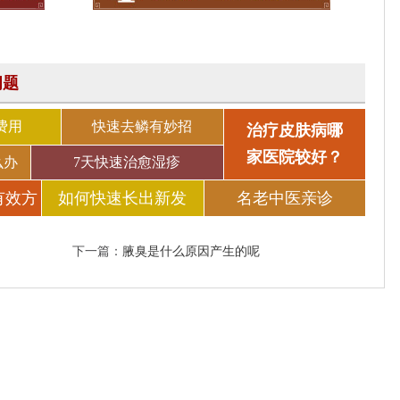
问题
费用
快速去鳞有妙招
治疗皮肤病哪
家医院较好？
么办
7天快速治愈湿疹
有效方
如何快速长出新发
名老中医亲诊
下一篇：
腋臭是什么原因产生的呢