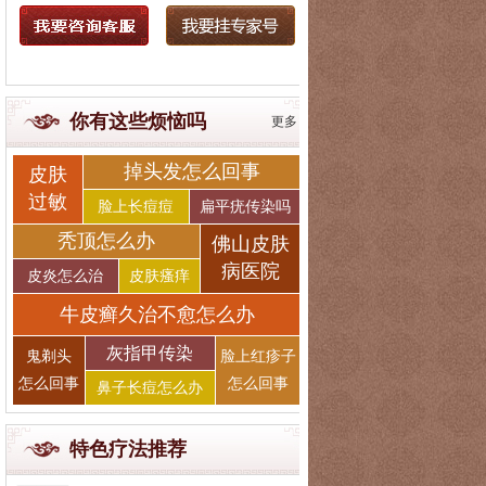
你有这些烦恼吗
更多
掉头发怎么回事
皮肤
过敏
脸上长痘痘
扁平疣传染吗
秃顶怎么办
佛山皮肤
病医院
皮炎怎么治
皮肤瘙痒
牛皮癣久治不愈怎么办
灰指甲传染
鬼剃头
脸上红疹子
怎么回事
怎么回事
鼻子长痘怎么办
特色疗法推荐