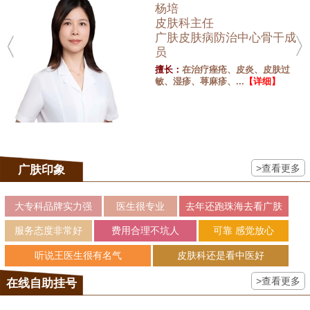
杨培
皮肤科主任
广肤皮肤病防治中心骨干成
员
擅长：
在治疗痤疮、皮炎、皮肤过
敏、湿疹、荨麻疹、...
【详细】
>查看更多
广肤印象
大专科品牌实力强
医生很专业
去年还跑珠海去看广肤
服务态度非常好
费用合理不坑人
可靠 感觉放心
听说王医生很有名气
皮肤科还是看中医好
>查看更多
在线自助挂号